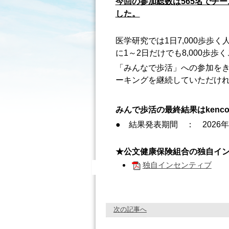
今回の参加総数は565名でチー
した。
医学研究では1日7,000歩歩
に1～2日だけでも8,000
「みんなで歩活」への参加を
ーキングを継続していただけ
みんで歩活の最終結果はken
● 結果発表期間 ： 2026年
★公文健康保険組合の独自イ
独自インセンティブ
次の記事へ