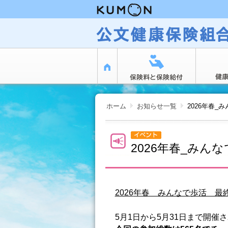
ページ内を移動するためのリンクです。
サイト内の主なカテゴリメニューへ移動します
このページの本文へ移動します
ホーム
お知らせ一覧
2026年春_
現在表示しているページの位置です。
2026年春_みん
2026
年春 みんなで歩活 最
5月1日から5月31日まで開催