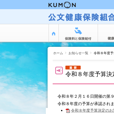
ページ内を移動するためのリンクです。
サイト内の主なカテゴリメニューへ移動します
このページの本文へ移動します
ホーム
お知らせ一覧
令和８年度予
現在表示しているページの位置です。
令和８年度予算決
令和８年２月１６日開催の第
令和８年度の予算が承認され
令和８年度予算決定のお